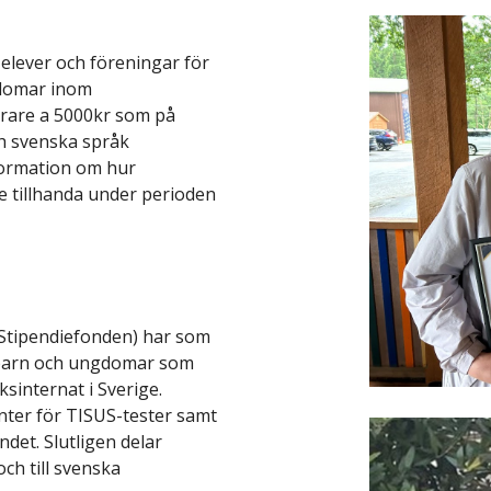
ll elever och föreningar för
gdomar inom
lärare a 5000kr som på
ch svenska språk
formation om hur
e tillhanda under perioden
Stipendiefonden) har som
a barn och ungdomar som
ksinternat i Sverige.
enter för TISUS-tester samt
det. Slutligen delar
ch till svenska