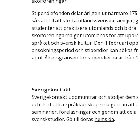
skolföreningar.
Stipendiefonden delar årligen ut närmare 175 
så sätt till att stötta utlandssvenska familjer, 
studenter att praktisera utomlands och bidra t
skolföreningarna gör utomlands för att upprä
språket och svensk kultur. Den 1 februari öp
ansökningsperiod och stipendier kan sökas fr
april. Åldersgränsen för stipendierna är från 
Sverigekontakt
Sverigekontakt uppmuntrar och stödjer dem so
och förbättra språkkunskaperna genom att a
seminarier, föreläsningar och genom att dela 
svenskstudier. Gå till deras
hemsida
.