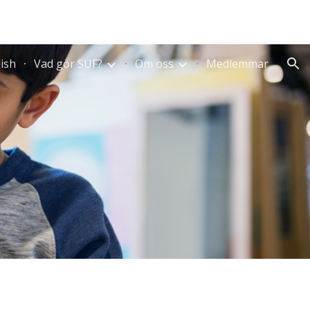
ion
ish
Vad gör SUF?
Om oss
Medlemmar