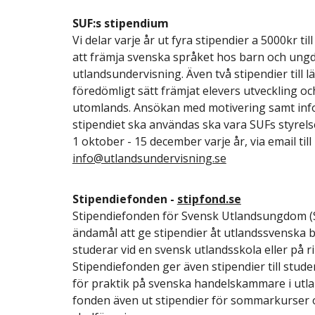
SUF:s stipendium
Vi delar varje år ut fyra stipendier a 5000kr ti
att främja svenska språket hos barn och un
utlandsundervisning. Även två stipendier till 
föredömligt sätt främjat elevers utveckling o
utomlands. Ansökan med motivering samt in
stipendiet ska användas ska vara SUFs styrels
1 oktober - 15 december varje år, via email till
info@utlandsundervisning.se
Stipendiefonden -
stipfond.se
Stipendiefonden för Svensk Utlandsungdom (
ändamål att ge stipendier åt utlandssvensk
studerar vid en svensk utlandsskola eller på ri
Stipendiefonden ger även stipendier till stud
för praktik på svenska handelskammare i utlan
fonden även ut stipendier för sommarkurser o