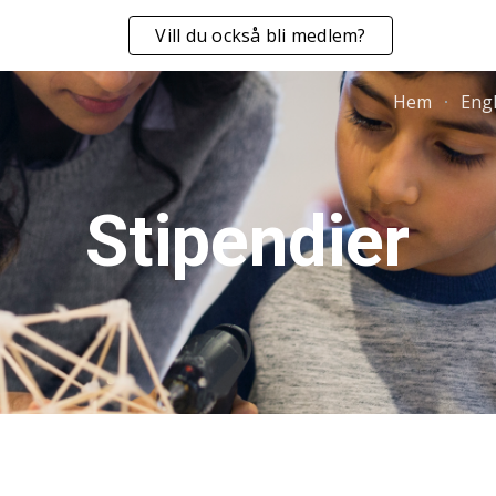
Vill du också bli medlem?
ip to main content
Skip to navigat
Hem
Engl
Stipendier