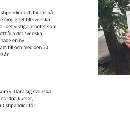
stipendier och bidrar på
ge möjlighet till svenska
ill det viktiga arbetet som
tthålla det svenska
pnade en ny
am till och med den 30
10 år.
m vill lära sig svenska
nordna kurser,
ut stipendier för