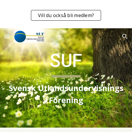
Skip to main content
Skip to navigation
Vill du också bli medlem?
SUF
Svensk Utlandsundervisnings
Förening