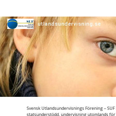
Sk
utlandsundervisning.se
Svensk Utlandsundervisnings Förening – SUF –
statsunderstödd, undervisning utomlands för