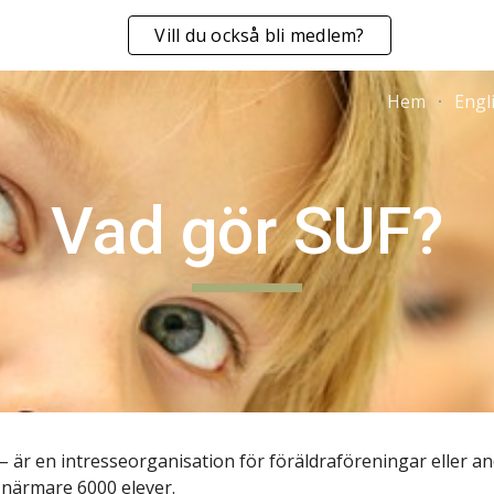
Vill du också bli medlem?
ip to main content
Skip to navigat
Hem
Engl
Vad gör SUF?
 är en intresseorganisation för föräldraföreningar eller 
 närmare 6000 elever.