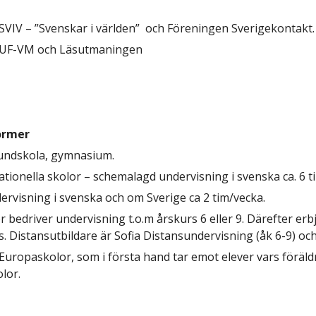
V – ”Svenskar i världen”  och Föreningen Sverigekontakt.
 SUF-VM och Läsutmaningen
former
rundskola, gymnasium.
ationella skolor – schemalagd undervisning i svenska ca. 6 t
rvisning i svenska och om Sverige ca 2 tim/vecka.
bedriver undervisning t.o.m årskurs 6 eller 9. Därefter erbj
. Distansutbildare är Sofia Distansundervisning (åk 6-9) o
t Europaskolor, som i första hand tar emot elever vars föräl
lor.