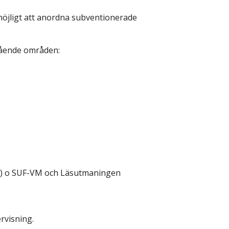
möjligt att anordna subventionerade 
̊ende områden:
ket) o SUF-VM och Läsutmaningen
rvisning.