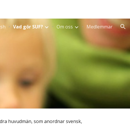
ion
ish
Vad gör SUF?
Om oss
Medlemmar
andra huvudmän, som anordnar svensk, 